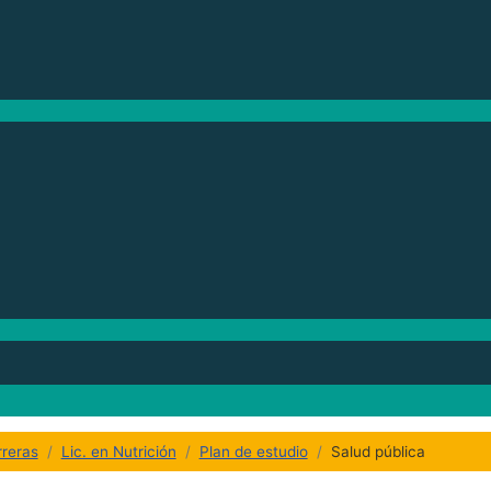
reras
Lic. en Nutrición
Plan de estudio
Salud pública