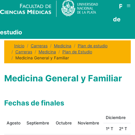
≡
Plan
de
estudio
Inicio
Carreras
Medicina
Plan de estudio
Carreras
Medicina
Plan de Estudio
Medicina General y Familiar
Medicina General y Familiar
Fechas de finales
Diciembre
Agosto
Septiembre
Octubre
Noviembre
1º T
2º T