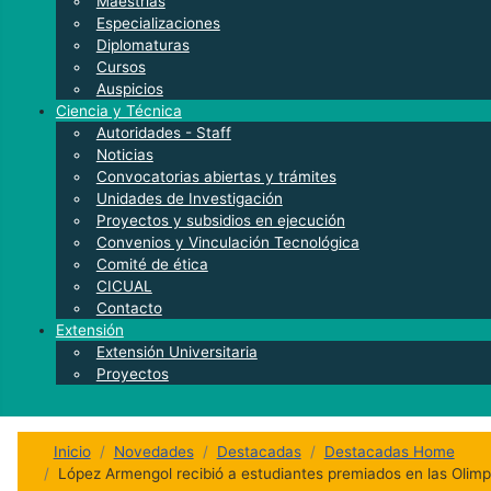
Maestrías
Especializaciones
Diplomaturas
Cursos
Auspicios
Ciencia y Técnica
Autoridades - Staff
Noticias
Convocatorias abiertas y trámites
Unidades de Investigación
Proyectos y subsidios en ejecución
Convenios y Vinculación Tecnológica
Comité de ética
CICUAL
Contacto
Extensión
Extensión Universitaria
Proyectos
Inicio
Novedades
Destacadas
Destacadas Home
López Armengol recibió a estudiantes premiados en las Oli