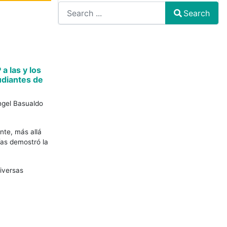
Search
Type 2 or more characters for results.
a las y los
udiantes de
ngel Basualdo
nte, más allá
ías demostró la
iversas