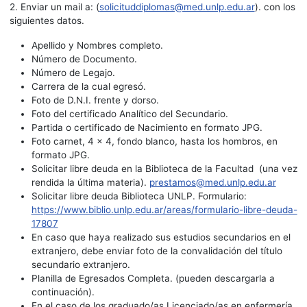
2. Enviar un mail a: (
solicituddiplomas@med.unlp.edu.ar
). con los
siguientes datos.
Apellido y Nombres completo.
Número de Documento.
Número de Legajo.
Carrera de la cual egresó.
Foto de D.N.I. frente y dorso.
Foto del certificado Analítico del Secundario.
Partida o certificado de Nacimiento en formato JPG.
Foto carnet, 4 x 4, fondo blanco, hasta los hombros, en
formato JPG.
Solicitar libre deuda en la Biblioteca de la Facultad (una vez
rendida la última materia).
prestamos@med.unlp.edu.ar
Solicitar libre deuda Biblioteca UNLP. Formulario:
https://www.biblio.unlp.edu.ar/areas/formulario-libre-deuda-
17807
En caso que haya realizado sus estudios secundarios en el
extranjero, debe enviar foto de la convalidación del título
secundario extranjero.
Planilla de Egresados Completa. (pueden descargarla a
continuación).
En el caso de los graduado/as Licenciado/as en enfermería,